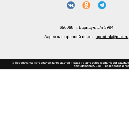
656068, г. Барнаул, а/я 3994
Адрес электронной почты:
upred-ak@mail.ru
© Перепечатка материалов запрещается. Права на авторство юридически з
ombudsmanbiz22.ru
разработка и по