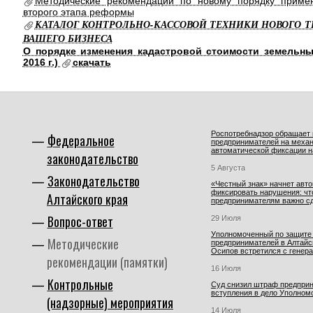
Методические рекомендации по новому порядку приме
второго этапа реформы
КАТАЛОГ КОНТРОЛЬНО-КАССОВОЙ ТЕХНИКИ НОВОГО Т
ВАШЕГО БИЗНЕСА
О порядке изменения кадастровой стоимости земельны
2016 г.)
скачать
Роспотребнадзор обращает
Федеральное
предпринимателей на меха
автоматической фиксации 
законодательство
5 Августа
Законодательство
«Честный знак» начнет авт
фиксировать нарушения: чт
Алтайского края
предпринимателям важно сде
Вопрос-ответ
29 Июля
Уполномоченный по защите
Методические
предпринимателей в Алтайс
Осипов встретился с генера.
рекомендации (памятки)
16 Июля
Контрольные
Суд снизил штраф предпри
вступления в дело Уполном
(надзорные) мероприятия
14 Июля