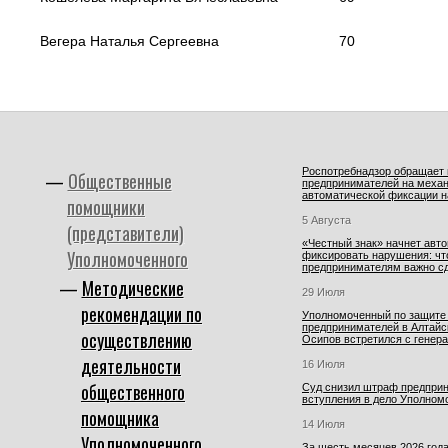
Вегера Наталья Сергеевна
70
Роспотребнадзор обращает
Общественные
предпринимателей на меха
автоматической фиксации 
помощники
5 Августа
(представители)
«Честный знак» начнет авт
Уполномоченного
фиксировать нарушения: чт
предпринимателям важно сде
Методические
29 Июля
рекомендации по
Уполномоченный по защите
предпринимателей в Алтайс
осуществлению
Осипов встретился с генера.
деятельности
16 Июля
общественного
Суд снизил штраф предпри
вступления в дело Уполном
помощника
14 Июля
Уполномоченного
За шесть месяцев 2026 года