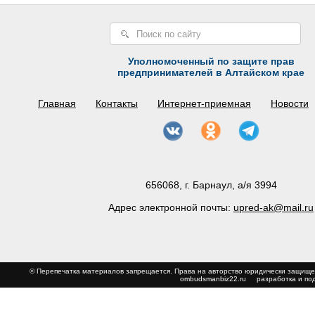
Уполномоченный по защите прав
предпринимателей в Алтайском крае
Главная
Контакты
Интернет-приемная
Новости
656068, г. Барнаул, а/я 3994
Адрес электронной почты:
upred-ak@mail.ru
© Перепечатка материалов запрещается. Права на авторство юридически з
ombudsmanbiz22.ru
разработка и по