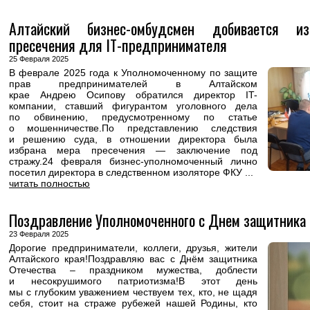
Алтайский бизнес-омбудсмен добивается и
пресечения для IT-предпринимателя
25 Февраля 2025
В феврале 2025 года к Уполномоченному по защите
прав предпринимателей в Алтайском
крае Андрею Осипову обратился директор IT-
компании, ставший фигурантом уголовного дела
по обвинению, предусмотренному по статье
о мошенничестве.По представлению следствия
и решению суда, в отношении директора была
избрана мера пресечения — заключение под
стражу.24 февраля бизнес-уполномоченный лично
посетил директора в следственном изоляторе ФКУ ...
читать полностью
Поздравление Уполномоченного с Днем защитника 
23 Февраля 2025
Дорогие предприниматели, коллеги, друзья, жители
Алтайского края!Поздравляю вас с Днём защитника
Отечества – праздником мужества, доблести
и несокрушимого патриотизма!В этот день
мы с глубоким уважением чествуем тех, кто, не щадя
себя, стоит на страже рубежей нашей Родины, кто