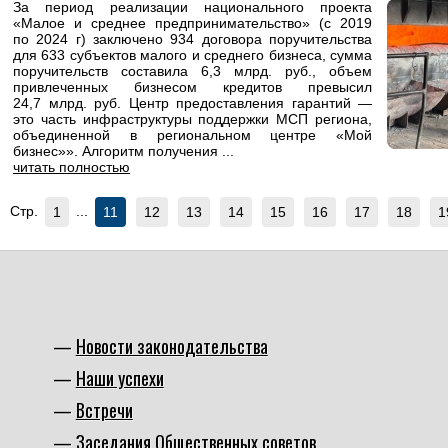
За период реализации национального проекта
«Малое и среднее предпринимательство» (с 2019
по 2024 г) заключено 934 договора поручительства
для 633 субъектов малого и среднего бизнеса, сумма
поручительств составила 6,3 млрд. руб., объем
привлеченных бизнесом кредитов превысил
24,7 млрд. руб. Центр предоставления гарантий —
это часть инфраструктуры поддержки МСП региона,
объединенной в региональном центре «Мой
бизнес»». Алгоритм получения ...
читать полностью
Стр.
...
1
11
12
13
14
15
16
17
18
1
Новости законодательства
Наши успехи
Встречи
Заседания Общественных советов