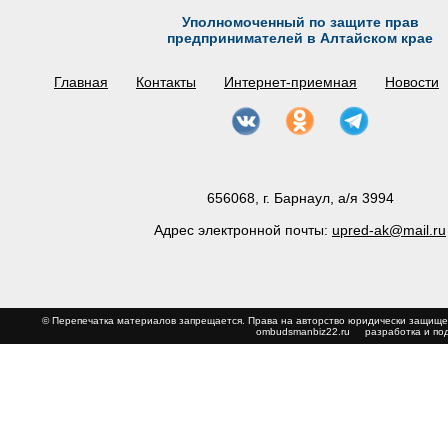
Уполномоченный по защите прав
предпринимателей в Алтайском крае
Главная
Контакты
Интернет-приемная
Новости
656068, г. Барнаул, а/я 3994
Адрес электронной почты:
upred-ak@mail.ru
© Перепечатка материалов запрещается. Права на авторство юридически з
ombudsmanbiz22.ru
разработка и по