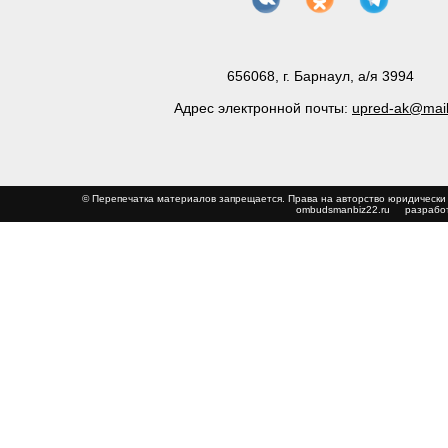
656068, г. Барнаул, а/я 3994
Адрес электронной почты:
upred-ak@mail
© Перепечатка материалов запрещается. Права на авторство юриди
ombudsmanbiz22.ru
разработ