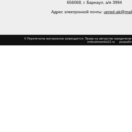
656068, г. Барнаул, а/я 3994
Адрес электронной почты:
upred-ak@mail
© Перепечатка материалов запрещается. Права на авторство юриди
ombudsmanbiz22.ru
разработ