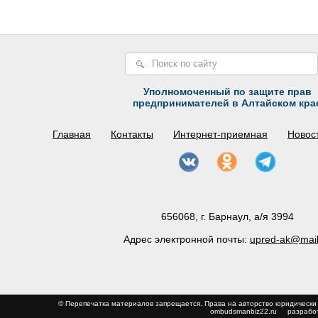
Уполномоченный по защите прав
предпринимателей в Алтайском кра
Главная
Контакты
Интернет-приемная
Новос
656068, г. Барнаул, а/я 3994
Адрес электронной почты:
upred-ak@mail
© Перепечатка материалов запрещается. Права на авторство юриди
ombudsmanbiz22.ru
разработ