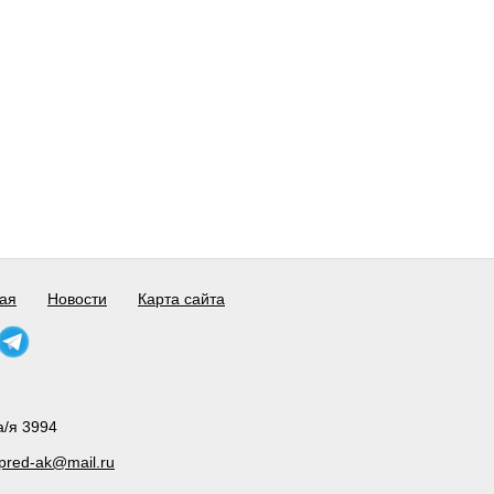
ая
Новости
Карта сайта
а/я 3994
pred-ak@mail.ru