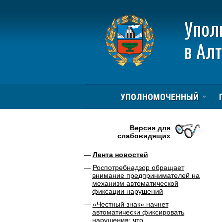
Упол
в Ал
УПОЛНОМОЧЕННЫЙ
Версия для
слабовидящих
Лента новостей
Роспотребнадзор обращает
внимание предпринимателей на
механизм автоматической
фиксации нарушений
«Честный знак» начнет
автоматически фиксировать
нарушения: что