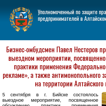
Уполномоченный по защите пр
предпринимателей в Алтайско
Бизнес-омбудсмен Павел Нестеров пр
выездном мероприятии, посвященн
практики применения Федеральног
рекламе», а также антимонопольного з
на территории Алтайского 
5 сентября в г. Бийске состоялось
выездное мероприятие, посвященное
обсуждению практики применения