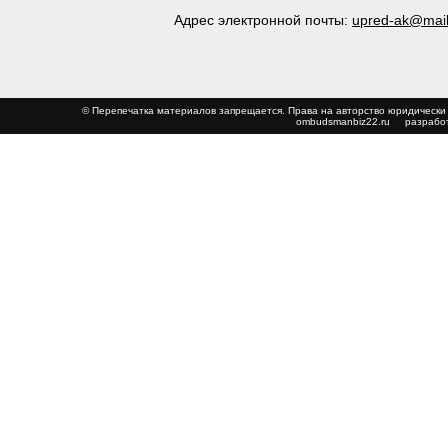
Адрес электронной почты:
upred-ak@mail
© Перепечатка материалов запрещается. Права на авторство юриди
ombudsmanbiz22.ru
разработ