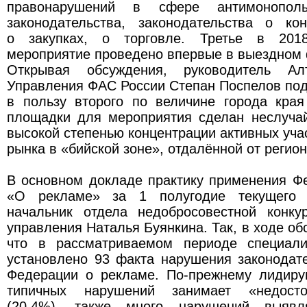
правонарушений в сфере антимонопольн
законодательства, законодательства о кон
о закупках, о торговле. Третье в 201
мероприятие проведено впервые в выездном
Открывая обсуждения, руководитель Алт
Управления ФАС России Степан Поспелов под
в пользу второго по величине города края
площадки для мероприятия сделан неслучай
высокой степенью концентрации активных уча
рынка в «бийской зоне», отдалённой от регион
В основном докладе практику применения Ф
«О рекламе» за 1 полугодие текущего 
начальник отдела недобросовестной конк
управления Наталья Буянкина. Так, в ходе об
что в рассматриваемом периоде специали
установлено 93 факта нарушения законодат
Федерации о рекламе. По-прежнему лидир
типичных нарушений занимает «недосто
(20,4%), также много нарушений выявл