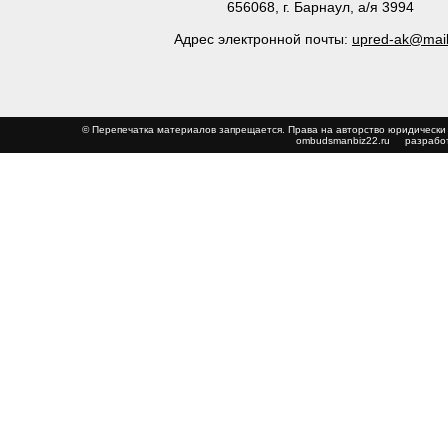
656068, г. Барнаул, а/я 3994
Адрес электронной почты:
upred-ak@mail
© Перепечатка материалов запрещается. Права на авторство юриди
ombudsmanbiz22.ru
разработ