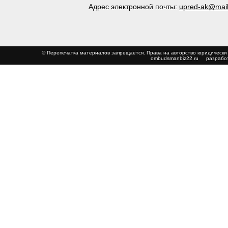
Адрес электронной почты:
upred-ak@mail
© Перепечатка материалов запрещается. Права на авторство юриди
ombudsmanbiz22.ru
разработ