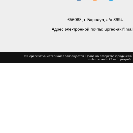
656068, г. Барнаул, а/я 3994
Адрес электронной почты:
upred-ak@mail
© Перепечатка материалов запрещается. Права на авторство юриди
ombudsmanbiz22.ru
разработ