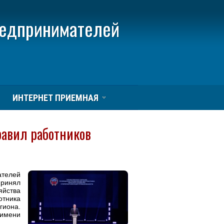
редпринимателей
ИНТЕРНЕТ ПРИЕМНАЯ
равил работников
телей
принял
яйства
отника
гиона.
имени