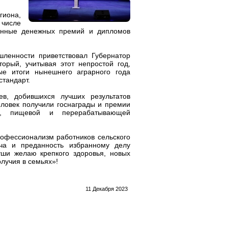
гиона,
 числе
оенные денежных премий и дипломов
шленности приветствовал Губернатор
торый, учитывая этот непростой год,
ые итоги нынешнего аграрного года
стандарт.
в, добившихся лучших результатов
еловек получили госнаграды и премии
а, пищевой и перерабатывающей
рофессионализм работников сельского
ча и преданность избранному делу
уши желаю крепкого здоровья, новых
олучия в семьях»!
11 Декабря 2023