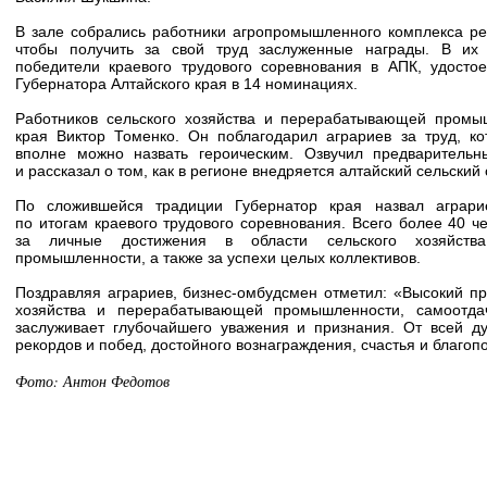
В зале собрались работники агропромышленного комплекса ре
чтобы получить за свой труд заслуженные награды. В их
победители краевого трудового соревнования в АПК, удост
Губернатора Алтайского края в 14 номинациях.
Работников сельского хозяйства и перерабатывающей промы
края Виктор Томенко. Он поблагодарил аграриев за труд, ко
вполне можно назвать героическим. Озвучил предварительн
и рассказал о том, как в регионе внедряется алтайский сельский 
По сложившейся традиции Губернатор края назвал аграрие
по итогам краевого трудового соревнования. Всего более 40 ч
за личные достижения в области сельского хозяйств
промышленности, а также за успехи целых коллективов.
Поздравляя аграриев, бизнес-омбудсмен отметил: «Высокий п
хозяйства и перерабатывающей промышленности, самоотда
заслуживает глубочайшего уважения и признания. От всей д
рекордов и побед, достойного вознаграждения, счастья и благоп
Фото: Антон Федотов