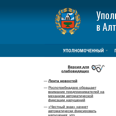
Упол
в Ал
УПОЛНОМОЧЕННЫЙ
Версия для
слабовидящих
Лента новостей
Роспотребнадзор обращает
внимание предпринимателей на
механизм автоматической
фиксации нарушений
«Честный знак» начнет
автоматически фиксировать
нарушения: что