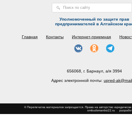
Уполномоченный по защите прав
предпринимателей в Алтайском кра
Главная
Контакты
Интернет-приемная
Новос
656068, г. Барнаул, а/я 3994
Адрес электронной почты:
upred-ak@mail
© Перепечатка материалов запрещается. Права на авторство юриди
ombudsmanbiz22.ru
разработ