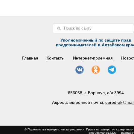
Уполномоченный по защите прав
предпринимателей в Алтайском кра
Главная
Контакты
Интернет-приемная
Новос
656068, г. Барнаул, а/я 3994
Адрес электронной почты:
upred-ak@mail
© Перепечатка материалов запрещается. Права на авторство юриди
ombudsmanbiz22.ru
разработ