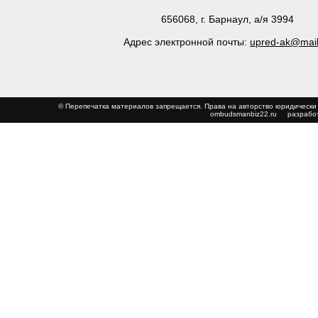
656068, г. Барнаул, а/я 3994
Адрес электронной почты:
upred-ak@mail
© Перепечатка материалов запрещается. Права на авторство юриди
ombudsmanbiz22.ru
разработ