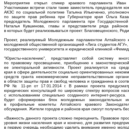
Мероприятие открыл спикер краевого парламента Иван 
Участниками встречи стали также заместитель председателя ко
АКЗС по социальной политике Татьяна Ильюченко, уполномо
по защите прав ребенка при Губернаторе края Ольга Каза
председатель Молодежного парламента при Государстенно
Наталья Кувшинова, главы и представители ряда районов
в которых будет реализовываться проект: Благовещенского, Роди
Проект, реализуемый Молодежным парламентом Алтайского к
молодежной общественной организацией «Лига студентов АГУ»,
государственного университета и юридической клиникой «Фемида»
"Юристы-населению", представляет собой систему мно
по правовому просвещению, приобщению к законотворческо
ее электоральной активности. Проект реализуется на сред
края в сфере деятельности социально ориентированных некомме
средств гранта некоммерческим неправительственным орган
в области защиты прав и свобод человека и гражданина в соот
РФ № 11-рп от 17.01.2014 г. В рамках проекта предусмат
юридических консультаций по широкому спектру вопросов нас
с использованием специально созданного интернет-ресурса.
будет сформирован блок молодежных законодательных ин
в профильные комитеты Алтайского краевого Законодате
обсуждения. Жители городов и районов края смогут получить бе
«Важность данного проекта сложно переоценить. Правовое пр
уровня жизни населения края и конечно, для развития предпри
в первую очередь необходимо уделить внимание именно молод