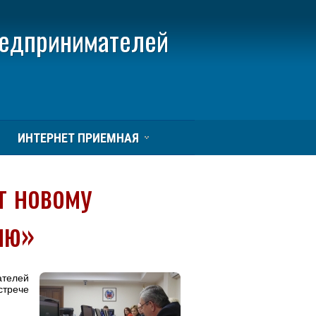
редпринимателей
ИНТЕРНЕТ ПРИЕМНАЯ
т новому
ию»
ателей
трече