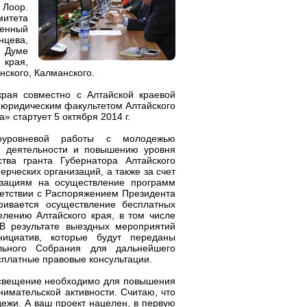
Лоор.
митета
ченный
нцева,
й Думе
 края,
нского, Калманского.
рая совместно с Алтайской краевой
 юридическим факультетом Алтайского
 стартует 5 октября 2014 г.
гоуровневой работы с молодежью
й деятельности и повышению уровня
ства гранта Губернатора Алтайского
рческих организаций, а также за счет
изациям на осуществление программ
ветствии с Распоряжением Президента
ривается осуществление бесплатных
елению Алтайского края, в том числе
 В результате выездных мероприятий
ициатив, которые будут переданы
льного Собрания для дальнейшего
сплатные правовые консультации.
освещение необходимо для повышения
нимательской активности. Считаю, что
ежи. А ваш проект нацелен, в первую