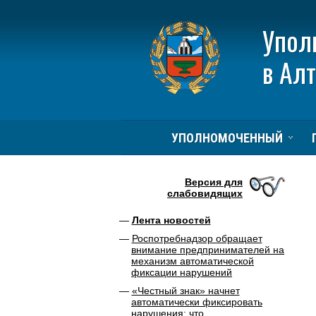
Упол
в Ал
УПОЛНОМОЧЕННЫЙ
Версия для
слабовидящих
Лента новостей
Роспотребнадзор обращает
внимание предпринимателей на
механизм автоматической
фиксации нарушений
«Честный знак» начнет
автоматически фиксировать
нарушения: что