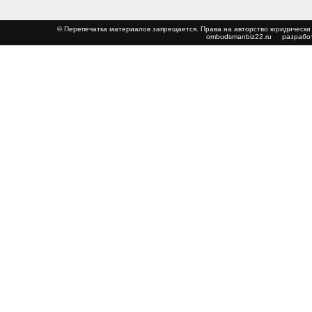
© Перепечатка материалов запрещается. Права на авторство юриди
ombudsmanbiz22.ru
разработ