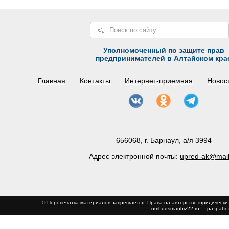
Уполномоченный по защите прав
предпринимателей в Алтайском кра
Главная
Контакты
Интернет-приемная
Новос
656068, г. Барнаул, а/я 3994
Адрес электронной почты:
upred-ak@mail
© Перепечатка материалов запрещается. Права на авторство юриди
ombudsmanbiz22.ru
разработ