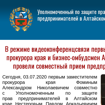
Уполномоченный по защите пр
предпринимателей в Алтайско
В режиме видеоконференцсвязи перв
прокурора края и бизнес-омбудсмен А
провели совместный прием предп
Сегодня, 03.07.2020 первым заместителем
прокурора края Фоминым
Александром Николаевичем совместно
с Уполномоченным по защите
прав предпринимателей в Алтайском
крае Нестеровым Павлом Аркадьевичем