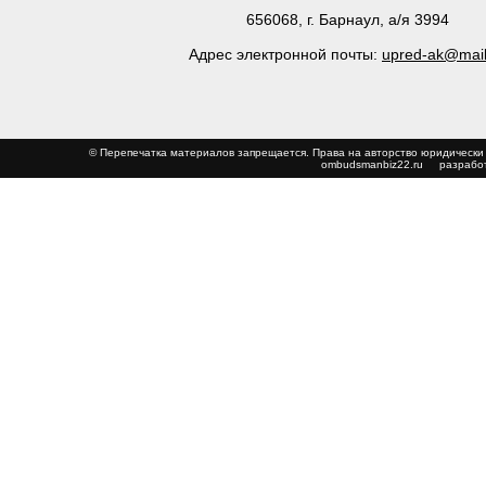
656068, г. Барнаул, а/я 3994
Адрес электронной почты:
upred-ak@mail
© Перепечатка материалов запрещается. Права на авторство юриди
ombudsmanbiz22.ru
разработ