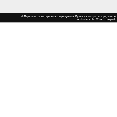
© Перепечатка материалов запрещается. Права на авторство юриди
ombudsmanbiz22.ru
разработ