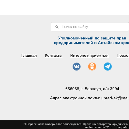
Уполномоченный по защите прав
предпринимателей в Алтайском кра
Главная
Контакты
Интернет-приемная
Новос
656068, г. Барнаул, а/я 3994
Адрес электронной почты:
upred-ak@mail
© Перепечатка материалов запрещается. Права на авторство юриди
ombudsmanbiz22.ru
разработ