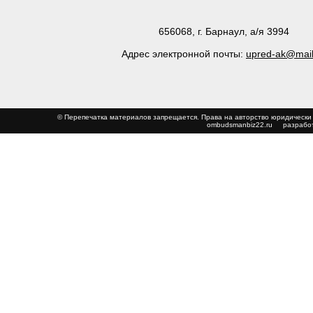
656068, г. Барнаул, а/я 3994
Адрес электронной почты:
upred-ak@mail
© Перепечатка материалов запрещается. Права на авторство юриди
ombudsmanbiz22.ru
разработ