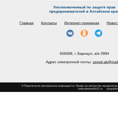
Уполномоченный по защите прав
предпринимателей в Алтайском кра
Главная
Контакты
Интернет-приемная
Новос
656068, г. Барнаул, а/я 3994
Адрес электронной почты:
upred-ak@mail
© Перепечатка материалов запрещается. Права на авторство юриди
ombudsmanbiz22.ru
разработ