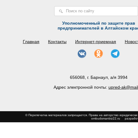
Уполномоченный по защите прав
предпринимателей в Алтайском кра
Главная
Контакты
Интернет-приемная
Новос
656068, г. Барнаул, а/я 3994
Адрес электронной почты:
upred-ak@mail
© Перепечатка материалов запрещается. Права на авторство юриди
ombudsmanbiz22.ru
разработ