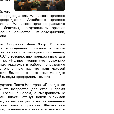
йского
е председатель Алтайского краевого
редседателя Алтайского краевого
вления Алтайского края по развитию
й Дешевых, представители органов
ования, общественных объединений,
она.
ного Собрания Иван Лоор. В своем
нта молодежная политика в целом
ой активности молодого поколения,
КЗС с готовностью предоставило для
нта: «На протяжении уже нескольких
ках участвуют в работе по развитию
е очень приятно, что наш краевой
тие. Более того, некоторые молодые
й плеяды предпринимателей».
удсмен Павел Нестеров: «Перед вами
в это непростое для страны время
 и России в целом, а выстраиваемые
ами власти станут новой значимой
егодня вы уже достигли поставленной
анный опыт и практика. Желаю вам
али, развиваться и искать новые ниши