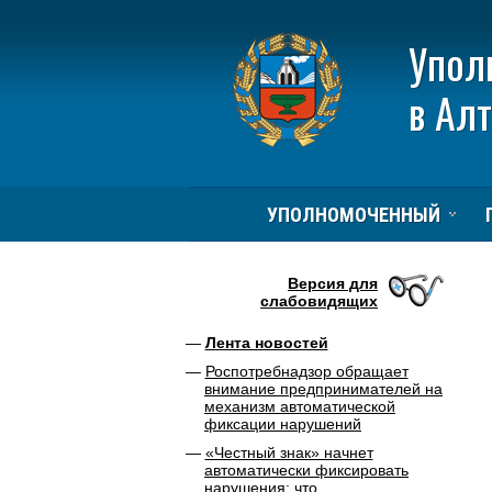
Упол
в Ал
УПОЛНОМОЧЕННЫЙ
Версия для
слабовидящих
Лента новостей
Роспотребнадзор обращает
внимание предпринимателей на
механизм автоматической
фиксации нарушений
«Честный знак» начнет
автоматически фиксировать
нарушения: что