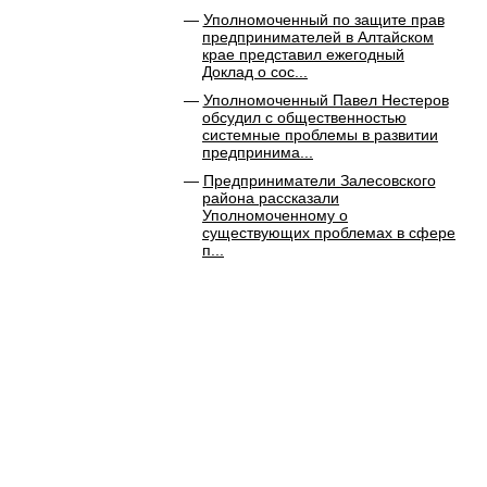
Уполномоченный по защите прав
предпринимателей в Алтайском
крае представил ежегодный
Доклад о сос...
Уполномоченный Павел Нестеров
обсудил с общественностью
системные проблемы в развитии
предпринима...
Предприниматели Залесовского
района рассказали
Уполномоченному о
существующих проблемах в сфере
п...