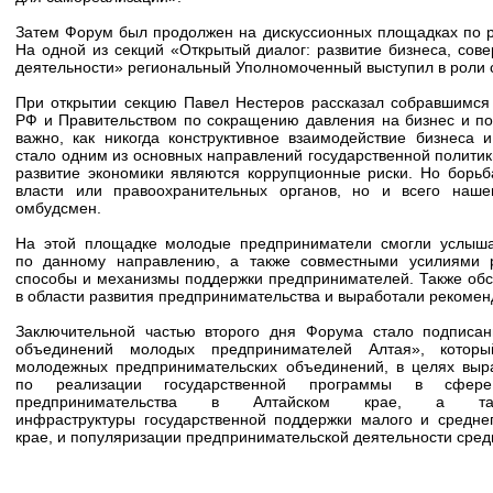
Затем Форум был продолжен на дискуссионных площадках по 
На одной из секций «Открытый диалог: развитие бизнеса, сов
деятельности» региональный Уполномоченный выступил в роли с
При открытии секцию Павел Нестеров рассказал собравшимс
РФ и Правительством по сокращению давления на бизнес и п
важно, как никогда конструктивное взаимодействие бизнеса 
стало одним из основных направлений государственной полити
развитие экономики являются коррупционные риски. Но борьб
власти или правоохранительных органов, но и всего наше
омбудсмен.
На этой площадке молодые предприниматели смогли услыша
по данному направлению, а также совместными усилиями 
способы и механизмы поддержки предпринимателей. Также обс
в области развития предпринимательства и выработали рекомен
Заключительной частью второго дня Форума стало подписа
объединений молодых предпринимателей Алтая», котор
молодежных предпринимательских объединений, в целях выр
по реализации государственной программы в сфер
предпринимательства в Алтайском крае, а т
инфраструктуры государственной поддержки малого и средне
крае, и популяризации предпринимательской деятельности сред