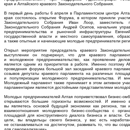
края и Алтайского краевого Законодательного Собрания.
В первый день работы 6 апреля в Парламентском центре Алта
края состоялось открытие Форума, в котором приняли участи
Законодательного Собрания Иван Лоор, заместитель п
Законодательного Собрания Андрей Осипов, начальник упра
предпринимательства и рыночной инфраструктуры Евгени
государственной власти и местного самоуправления, образ
а также опытные и начинающие молодые предприниматели реги
Открыл мероприятие председатель краевого Законодатель
выступлении он подчеркнул, что для краевого парламе
и молодежное предпринимательство, как проявление делов
является одним из приоритетов в работе. Именно поэтому А
проведения форума большой зал заседаний краевого парламе
созывов депутаты краевого парламента на различных площад
и популяризации молодежного предпринимательства. И мн
Молодежный парламент также принимает в этом активное учас
парламентарии являются достойными представителями молодо
Молодых предпринимателей Алтая поприветствовал бизнес-омб
открываются большие горизонты возможностей. И именно 
вы являетесь основой будущей экономики как региона, так
взаимоотношения молодежного бизнес-сообщества с орган
площадкой для конструктивного диалога бизнеса и власти. С
цели, вы владельцы своего бизнеса, у вас есть наработ
не останавливаться на достигнутом, развивать то, что вы созд
для самореализации».