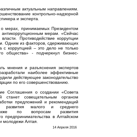
различным актуальным направлениям.
ершенствование контрольно-надзорной
пикера и эксперта.
я о мерах, принимаемых Президентом
о антикоррупционным мерам. «Сейчас
и власти. Противодействие коррупции
ки. Одним из факторов, сдерживающих
а с коррупцией – это дело не только
го общества» - подчеркнул бизнес-
ть мнения и разъяснения экспертов
разработали наиболее эффективные
удили действующее законодательство
дации по его совершенствованию.
ние Соглашения о создании «Совета
ый станет совещательным органом
аботки предложений и рекомендаций
е развития малого и среднего
акже по вопросам развития
го предпринимательства в Алтайском
и молодежи Алтая.
14 Апреля 2016