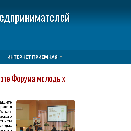
редпринимателей
ИНТЕРНЕТ ПРИЕМНАЯ
боте Форума молодых
щите
принял
лтая,
ского
ением
олодых
ского