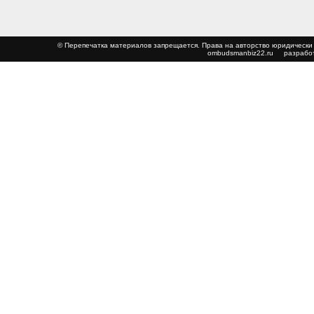
© Перепечатка материалов запрещается. Права на авторство юриди
ombudsmanbiz22.ru
разработ