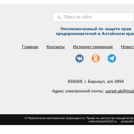
Уполномоченный по защите прав
предпринимателей в Алтайском кра
Главная
Контакты
Интернет-приемная
Новос
656068, г. Барнаул, а/я 3994
Адрес электронной почты:
upred-ak@mail
© Перепечатка материалов запрещается. Права на авторство юриди
ombudsmanbiz22.ru
разработ