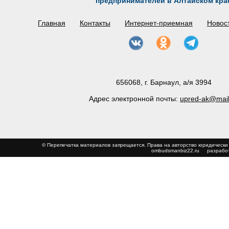
предпринимателей в Алтайском кра
Главная
Контакты
Интернет-приемная
Новос
656068, г. Барнаул, а/я 3994
Адрес электронной почты:
upred-ak@mail
© Перепечатка материалов запрещается. Права на авторство юриди
ombudsmanbiz22.ru
разработ