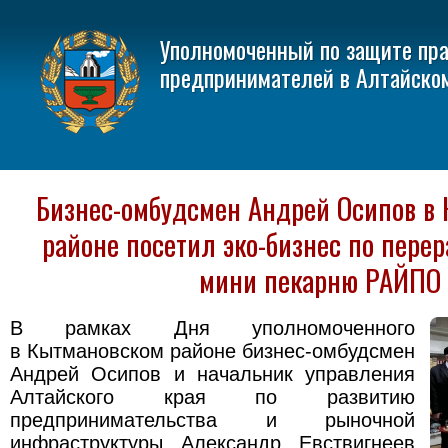
Уполномоченный по защите пр
предпринимателей в Алтайско
Бизнес-омбудсмен Андрей Осипов в
районе посетил эко-бизнес по перер
мини пекарню РАЙПО
В рамках Дня уполномоченного
в Кытмановском районе бизнес-омбудсмен
Андрей Осипов и начальник управления
Алтайского края по развитию
предпринимательства и рыночной
инфраструктуры Александр Евствигнеев