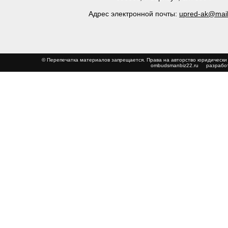
Адрес электронной почты:
upred-ak@mail
© Перепечатка материалов запрещается. Права на авторство юриди
ombudsmanbiz22.ru
разработ