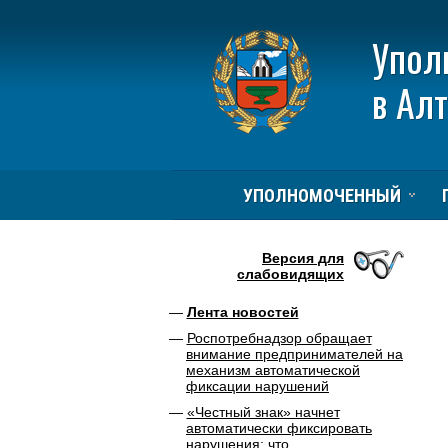
Упол
в Ал
УПОЛНОМОЧЕННЫЙ
Версия для
слабовидящих
Лента новостей
Роспотребнадзор обращает
внимание предпринимателей на
механизм автоматической
фиксации нарушений
«Честный знак» начнет
автоматически фиксировать
нарушения: что