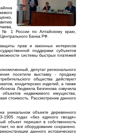
района
аевого
щенко,
звитию
лаева,
 № 1 России по Алтайскому краю,
 Центрального Банка РФ.
защиты прав и законных интересов
осударственной поддержки субъектов
зможности системы быстрых платежей
полномоченный, депутат регионального
ения посетили выставку - продажу
требительского общества действуют
атов, кондитерских изделий, а также
ребсоюза Людмила Безгинова озвучила
 объектов недвижимого имущества,
овая стоимость. Рассмотрение данного
на уникальном объекте деревянного
3-1905 годах «без единого гвоздя»
ный объект перешел в собственность
ает, но все оборудование сохранено.
реконструкции данного исторического