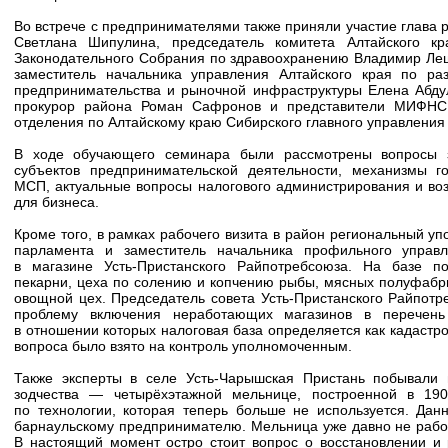
Во встрече с предпринимателями также приняли участие глава 
Светлана Шипулина, председатель комитета Алтайского кр
Законодательного Собрания по здравоохранению Владимир Ле
заместитель начальника управления Алтайского края по ра
предпринимательства и рыночной инфраструктуры Елена Абду
прокурор района Роман Сафронов и представители МИФНС
отделения по Алтайскому краю Сибирского главного управления
В ходе обучающего семинара были рассмотрены вопросы 
субъектов предпринимательской деятельности, механизмы г
МСП, актуальные вопросы налогового администрирования и во
для бизнеса.
Кроме того, в рамках рабочего визита в район региональный у
парламента и заместитель начальника профильного управл
в магазине Усть-Пристанского Райпотребсоюза. На базе по
пекарни, цеха по солению и копчению рыбы, мясных полуфабрик
овощной цех. Председатель совета Усть-Пристанского Райпот
проблему включения неработающих магазинов в перечень
в отношении которых налоговая база определяется как кадастр
вопроса было взято на контроль уполномоченным.
Также эксперты в селе Усть-Чарышская Пристань побывали 
зодчества — четырёхэтажной мельнице, построенной в 190
по технологии, которая теперь больше не используется. Дан
барнаульскому предпринимателю. Мельница уже давно не работ
В настоящий момент остро стоит вопрос о восстановлении и 