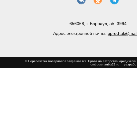
656068, г. Барнаул, а/я 3994
Адрес электронной почты:
upred-ak@mail
© Перепечатка материалов запрещается. Права на авторство юриди
ombudsmanbiz22.ru
разработ