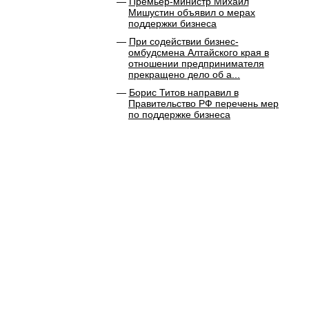
Премьер-министр Михаил
Мишустин объявил о мерах
поддержки бизнеса
При содействии бизнес-
омбудсмена Алтайского края в
отношении предпринимателя
прекращено дело об а...
Борис Титов направил в
Правительство РФ перечень мер
по поддержке бизнеса