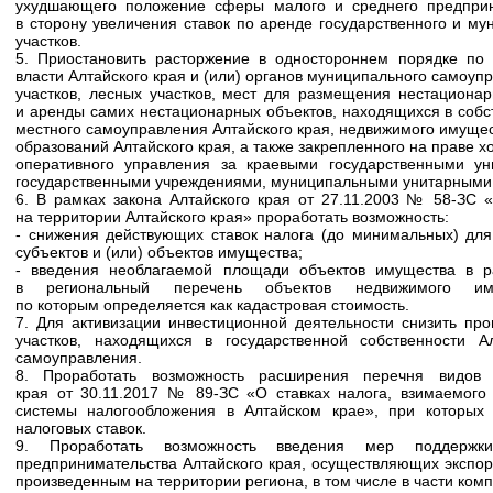
ухудшающего положение сферы малого и среднего предприн
в сторону увеличения ставок по аренде государственного и м
участков.
5. Приостановить расторжение в одностороннем порядке по 
власти Алтайского края и (или) органов муниципального самоу
участков, лесных участков, мест для размещения нестационар
и аренды самих нестационарных объектов, находящихся в собст
местного самоуправления Алтайского края, недвижимого имущес
образований Алтайского края, а также закрепленного на праве х
оперативного управления за краевыми государственными у
государственными учреждениями, муниципальными унитарными
6. В рамках закона Алтайского края от 27.11.2003 № 58-ЗС 
на территории Алтайского края» проработать возможность:
- снижения действующих ставок налога (до минимальных) для
субъектов и (или) объектов имущества;
- введения необлагаемой площади объектов имущества в р
в региональный перечень объектов недвижимого иму
по которым определяется как кадастровая стоимость.
7. Для активизации инвестиционной деятельности снизить пр
участков, находящихся в государственной собственности А
самоуправления.
8. Проработать возможность расширения перечня видов 
края от 30.11.2017 № 89-ЗС «О ставках налога, взимаемог
системы налогообложения в Алтайском крае», при которых
налоговых ставок.
9. Проработать возможность введения мер поддержк
предпринимательства Алтайского края, осуществляющих экспор
произведенным на территории региона, в том числе в части комп