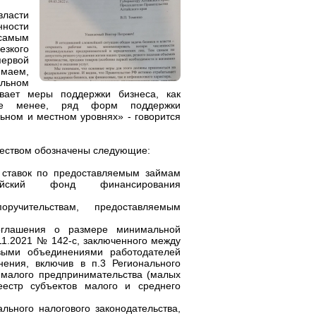
власти
нности
 самым
езкого
первой
имаем,
альном
вает меры поддержки бизнеса, как
не менее, ряд форм поддержки
ьном и местном уровнях» - говорится
еством обозначены следующие:
 ставок по предоставляемым займам
айский фонд финансирования
учительствам, предоставляемым
соглашения о размере минимальной
.11.2021 № 142-с, заключенного между
выми объединениями работодателей
нения, включив в п.3 Регионального
 малого предпринимательства (малых
естр субъектов малого и среднего
льного налогового законодательства,