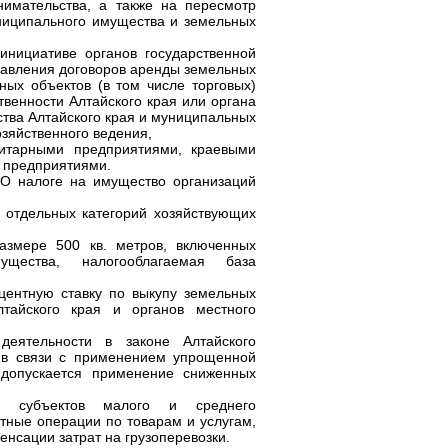
имательства, а также на пересмотр
униципального имущества и земельных
инициативе органов государственной
правления договоров аренды земельных
ных объектов (в том числе торговых)
венности Алтайского края или органа
тва Алтайского края и муниципальных
озяйственного ведения,
нитарными предприятиями, краевыми
 предприятиями.
«О налоге на имущество организаций
 отдельных категорий хозяйствующих
азмере 500 кв. метров, включенных
щества, налогооблагаемая база
оцентную ставку по выкупу земельных
лтайского края и органов местного
деятельности в законе Алтайского
о в связи с применением упрощенной
 допускается применение сниженных
и субъектов малого и среднего
тные операции по товарам и услугам,
енсации затрат на грузоперевозки.