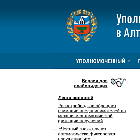
Упол
в Ал
УПОЛНОМОЧЕННЫЙ
Версия для
слабовидящих
Лента новостей
Роспотребнадзор обращает
внимание предпринимателей на
механизм автоматической
фиксации нарушений
«Честный знак» начнет
автоматически фиксировать
нарушения: что