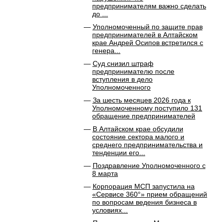
предпринимателям важно сделать
до ...
Уполномоченный по защите прав
предпринимателей в Алтайском
крае Андрей Осипов встретился с
генера...
Суд снизил штраф
предпринимателю после
вступления в дело
Уполномоченного
За шесть месяцев 2026 года к
Уполномоченному поступило 131
обращение предпринимателей
В Алтайском крае обсудили
состояние сектора малого и
среднего предпринимательства и
тенденции его...
Поздравление Уполномоченного с
8 марта
Корпорация МСП запустила на
«Сервисе 360°» прием обращений
по вопросам ведения бизнеса в
условиях...