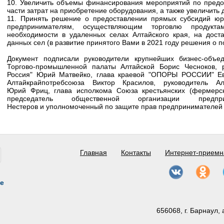
10. Увеличить объемы финансирования мероприятий по пред
части затрат на приобретение оборудования, а также увеличить
11. Принять решение о предоставлении прямых субсидий ю
предпринимателям, осуществляющим торговлю продукт
необходимости в удаленных селах Алтайского края, на доста
данных сел (в развитие принятого Вами в 2021 году решения о 
Документ подписали руководители крупнейших бизнес-объед
Торгово-промышленной палаты Алтайской Борис Чесноков, р
Россия" Юрий Матвейко, глава краевой "ОПОРЫ РОССИИ" Евг
Алтайкрайпотребсоюза Виктор Красилов, руководитель А
Юрий Фриц, глава исполкома Союза крестьянских (фермерс
председатель общественной организации предп
Нестеров и уполномоченный по защите прав предпринимателей 
Главная
Контакты
Интернет-приемн
е
656068, г. Барнаул, 