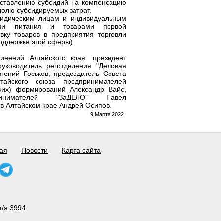
оставлению субсидий на компенсацию
 долю субсидируемых затрат.
ридическим лицам и индивидуальным
ами питания и товарами первой
вку товаров в предприятия торговли
поддержке этой сферы).
инений Алтайского края: президент
уководитель реготделения "Деловая
ений Госьков, председатель Совета
лтайского союза предпринимателей
ких) формирований Александр Вайс,
ринимателей "ЗаДЕЛО" Павел
в Алтайском крае Андрей Осипов.
9 Марта 2022
ая
Новости
Карта сайта
а/я 3994