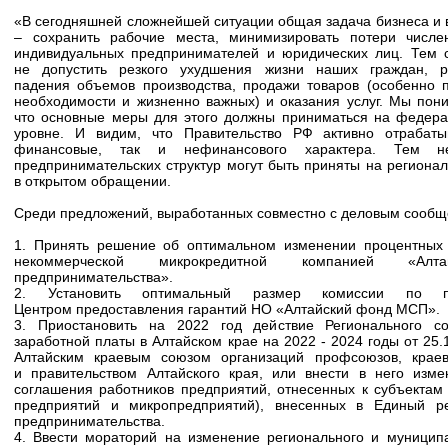
«В сегодняшней сложнейшей ситуации общая задача бизнеса и 
– сохранить рабочие места, минимизировать потери числе
индивидуальных предпринимателей и юридических лиц. Тем
не допустить резкого ухудшения жизни наших граждан, р
падения объемов производства, продажи товаров (особенно 
необходимости и жизненно важных) и оказания услуг. Мы пон
что основные меры для этого должны приниматься на федер
уровне. И видим, что Правительство РФ активно отрабаты
финансовые, так и нефинансового характера. Тем 
предпринимательских структур могут быть приняты на регионал
в открытом обращении.
Среди предложений, выработанных совместно с деловым сообщ
1. Принять решение об оптимальном изменении процентных
некоммерческой микрокредитной компанией «Алт
предпринимательства».
2. Установить оптимальный размер комиссии по пор
Центром предоставления гарантий НО «Алтайский фонд МСП».
3. Приостановить на 2022 год действие Регионального 
заработной платы в Алтайском крае на 2022 - 2024 годы от 25
Алтайским краевым союзом организаций профсоюзов, крае
и правительством Алтайского края, или внести в него изме
соглашения работников предприятий, отнесенных к субъектам
предприятий и микропредприятий), внесенных в Единый ре
предпринимательства.
4. Ввести мораторий на изменение регионального и муниципа