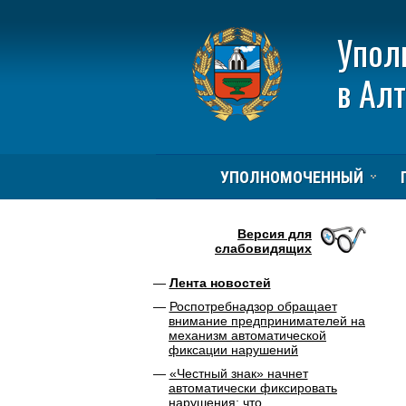
Упол
в Ал
УПОЛНОМОЧЕННЫЙ
Версия для
слабовидящих
Лента новостей
Роспотребнадзор обращает
внимание предпринимателей на
механизм автоматической
фиксации нарушений
«Честный знак» начнет
автоматически фиксировать
нарушения: что