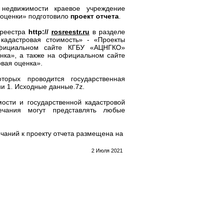
 недвижимости краевое учреждение
 оценки» подготовило
проект отчета
.
среестра
http://
rosreestr.ru
в разделе
 кадастровая стоимость» - «Проекты
официальном сайте КГБУ «АЦНГКО»
нка», а также на официальном сайте
вая оценка».
орых проводится государственная
ии 1. Исходные данные.7z.
ости и государственной кадастровой
ечания могут представлять любые
чаний к проекту отчета размещена на
2 Июля 2021