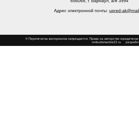
656068, г. Барнаул, а/я 3994
Адрес электронной почты:
upred-ak@mail
© Перепечатка материалов запрещается. Права на авторство юриди
ombudsmanbiz22.ru
разработ