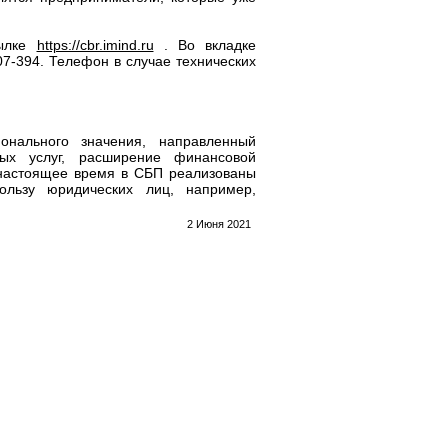
сылке
https://cbr.imind.ru
. Во вкладке
7-394. Телефон в случае технических
нального значения, направленный
ных услуг, расширение финансовой
 настоящее время в СБП реализованы
льзу юридических лиц, например,
2 Июня 2021