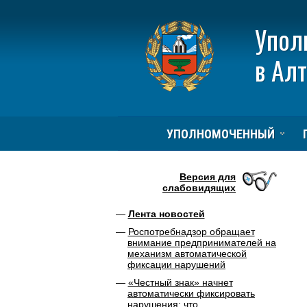
Упол
в Ал
УПОЛНОМОЧЕННЫЙ
Версия для
слабовидящих
Лента новостей
Роспотребнадзор обращает
внимание предпринимателей на
механизм автоматической
фиксации нарушений
«Честный знак» начнет
автоматически фиксировать
нарушения: что