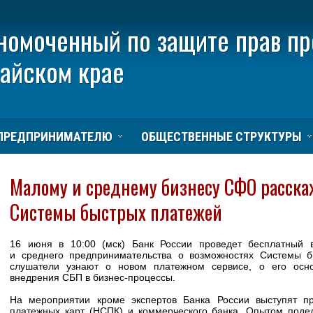
номоченный по защите прав п
тайском крае
ПРЕДПРИНИМАТЕЛЮ
ОБЩЕСТВЕННЫЕ СТРУКТУРЫ
Малому и среднему бизнесу СФО расска
Системы быстрых платежей
16 июня в 10:00 (мск) Банк России проведет бесплатный 
и среднего предпринимательства о возможностях Системы б
слушатели узнают о новом платежном сервисе, о его осн
внедрения СБП в бизнес-процессы.
На мероприятии кроме экспертов Банка России выступят п
платежных карт (НСПК) и коммерческого банка. Опытом поде