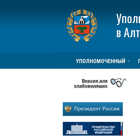
Упол
в Ал
УПОЛНОМОЧЕННЫЙ
Версия для
слабовидящих