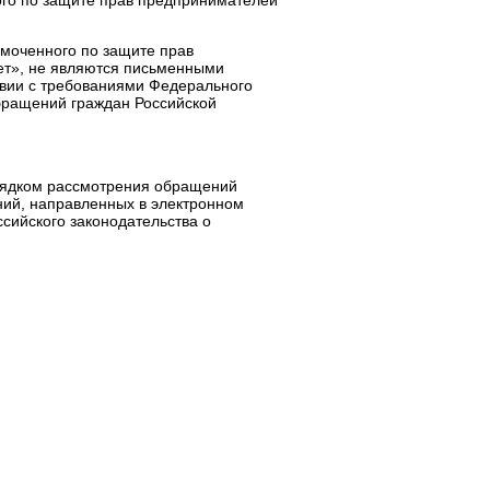
го по защите прав предпринимателей
моченного по защите прав
ет», не являются письменными
твии с требованиями Федерального
бращений граждан Российской
рядком рассмотрения обращений
ий, направленных в электронном
сийского законодательства о