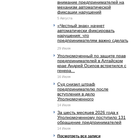
внимание предпринимателей на
механизм автоматической
фиксации нарушений
5 Августа
«Честный знак» начнет
автоматически фиксировать
нарушения: что
предпринимателям важно сделать
до ...
29 Июля
Уполномоченный по защите прав
предпринимателей в Алтайском
крае Андрей Осипов встретился с
генера...
16 Июля
Суд снизил штраф
предпринимателю после
вступления в дело
Уполномоченного
14 Июля
За шесть месяцев 2026 года к
Уполномоченному поступило 131
обращение предпринимателей
14 Июля
Посмотреть все записи