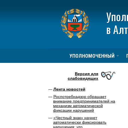
Упол
в Ал
УПОЛНОМОЧЕННЫЙ
Версия для
слабовидящих
Лента новостей
Роспотребнадзор обращает
внимание предпринимателей на
механизм автоматической
фиксации нарушений
«Честный знак» начнет
автоматически фиксировать
нарушения: что