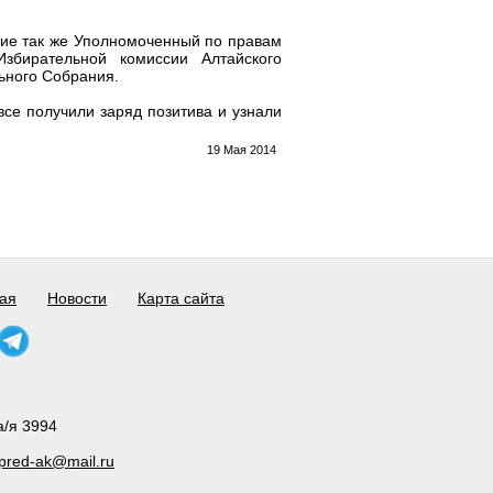
ие так же Уполномоченный по правам
збирательной комиссии Алтайского
ьного Собрания.
се получили заряд позитива и узнали
19 Мая 2014
ая
Новости
Карта сайта
а/я 3994
pred-ak@mail.ru