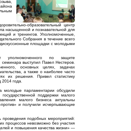
озыва,
района
ельным
оровительно-образовательный центр
ыла насыщенной и познавательной для
екций и тренингов. Уполномоченные,
дательного Собрания в течение всего
 дискуссионные площадки с молодыми
ут уполномоченного по защите
 семинара выступил Павел Нестеров.
енного, основных целях, задачах
ательства, а также о наиболее часто
ях их решения. Привел статистику
 2014 года.
ра молодые парламентарии обсудили
 государственной поддержки малого
авления малого бизнеса актуальны
 «против» и получили исчерпывающие
ь проведения подобных мероприятий:
их процессов невозможно без участия
целей и повышения качества жизни» —