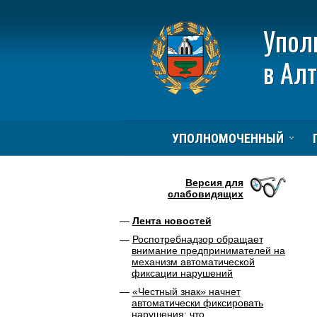
Упол
в Ал
УПОЛНОМОЧЕННЫЙ
Версия для
слабовидящих
Лента новостей
Роспотребнадзор обращает
внимание предпринимателей на
механизм автоматической
фиксации нарушений
«Честный знак» начнет
автоматически фиксировать
нарушения: что