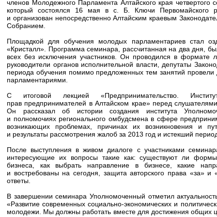
членов Молодежного Парламента Алтайского края четвертого с
который состоялся 16 мая в с. Б. Ключи Первомайского 
и организован непосредственно Алтайским краевым Законодат
Собранием.
Площадкой для обучения молодых парламентариев стал озд
«Кристалл». Программа семинара, рассчитанная на два дня, б
всех без исключения участников. Он проводился в формате л
руководители органов исполнительной власти, депутаты Законо
периода обучения помимо предложенных тем занятий провели
парламентариями.
С итоговой лекцией «Предпринимательство. Инстит
прав предпринимателей в Алтайском крае» перед слушателями
Он рассказал об истории создания института Уполномоч
и полномочиях регионального омбудсмена в сфере предприним
возникающих проблемах, причинах их возникновения и пут
и результаты рассмотрения жалоб за 2013 год и истекший период
После выступления в живом диалоге с участниками семина
интересующие их вопросы такие как: существуют ли формы
бизнеса, как выбрать направление в бизнесе, какие напр
и востребованы на сегодня, защита авторского права «за» и
ответы.
В завершении семинара Уполномоченный отметил актуальност
«Развитие современных социально-экономических и политическ
молодежи. Мы должны работать вместе для достижения общих 