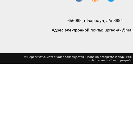
656068, г. Барнаул, а/я 3994
Адрес электронной почты:
upred-ak@mail
© Перепечатка материалов запрещается. Права на авторство юриди
ombudsmanbiz22.ru
разработ