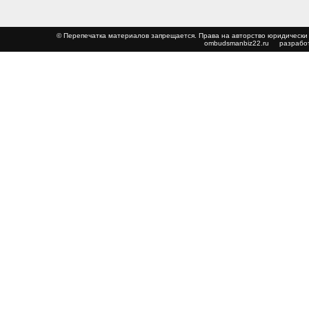
© Перепечатка материалов запрещается. Права на авторство юриди
ombudsmanbiz22.ru
разработ