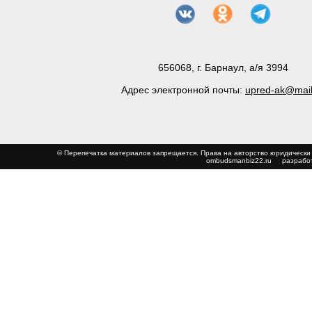
656068, г. Барнаул, а/я 3994
Адрес электронной почты:
upred-ak@mail
© Перепечатка материалов запрещается. Права на авторство юриди
ombudsmanbiz22.ru
разработ