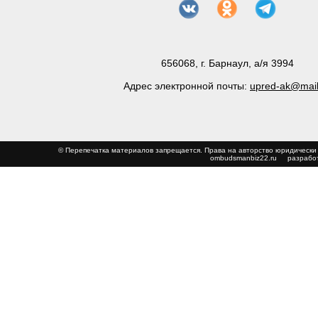
656068, г. Барнаул, а/я 3994
Адрес электронной почты:
upred-ak@mail
© Перепечатка материалов запрещается. Права на авторство юриди
ombudsmanbiz22.ru
разработ