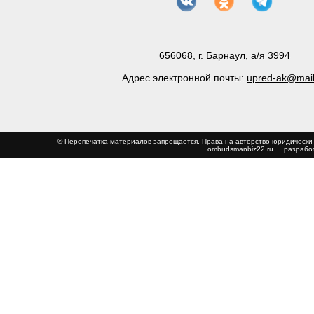
656068, г. Барнаул, а/я 3994
Адрес электронной почты:
upred-ak@mail
© Перепечатка материалов запрещается. Права на авторство юриди
ombudsmanbiz22.ru
разработ