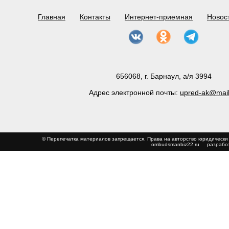
Главная
Контакты
Интернет-приемная
Новос
656068, г. Барнаул, а/я 3994
Адрес электронной почты:
upred-ak@mail
© Перепечатка материалов запрещается. Права на авторство юриди
ombudsmanbiz22.ru
разработ