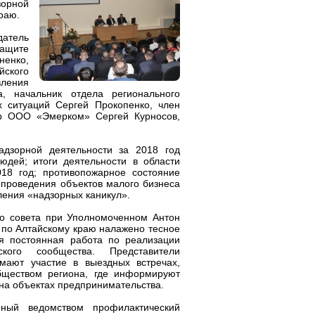
зорной
раю.
атель
ащите
енко,
ского
ления
, начальник отдела регионального
х ситуаций Сергей Прокопенко, член
ор ООО «Эмерком» Сергей Курносов,
дзорной деятельности за 2018 год
юдей; итоги деятельности в области
18 год; противопожарное состояние
 проведения объектов малого бизнеса
дления «надзорных каникул».
го совета при Уполномоченном Антон
 по Алтайскому краю налажено тесное
ся постоянная работа по реализации
ского сообщества. Представители
мают участие в выездных встречах,
бществом региона, где информируют
на объектах предпринимательства.
нный ведомством профилактический