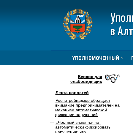
Упол
в Ал
УПОЛНОМОЧЕННЫЙ
Версия для
слабовидящих
Лента новостей
Роспотребнадзор обращает
внимание предпринимателей на
механизм автоматической
фиксации нарушений
«Честный знак» начнет
автоматически фиксировать
нарушения: что