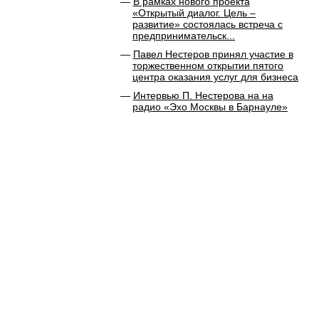
В рамках нового проекта
«Открытый диалог. Цель –
развитие» состоялась встреча с
предпринимательск...
Павел Нестеров принял участие в
торжественном открытии пятого
центра оказания услуг для бизнеса
Интервью П. Нестерова на на
радио «Эхо Москвы в Барнауле»