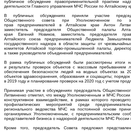
публичное обсуждение правоприменительной практики над
деятельности Главного управления МЧС России по Алтайскому к
В публичных обсуждениях приняли участие председ
Общественного совета при Уполномоченном по з
прав предпринимателей в Алтайском крае Антон Литвин
заместитель председателя Общественной палаты Алтай
края Евгений Новиков, заместитель председателя прав
Алтайского союза предпринимателей Людмила Замышляева
государственного надзора в области защиты от чрезвычайны
комитетов Алтайской торгово-промышленной палаты, директ
а также руководители объединений предпринимателей.
В рамка публичных обсуждений были рассмотрены итоги на
и результаты проверок объектов с массовым пребыванием л
обеспечения безопасности людей на водных объектах за 20
объектов здравоохранения, образования и соцзащиты; порядок
в 2019 году и планирование проверок на 2020 год с учетом про
Принимая участие в обсуждениях председатель Общественно
Литвиненко отметил, что между Уполномоченным и МЧС России
конструктивное взаимодействие, в рамках которого проводит
профилактических мероприятий среди предприниматель
регионального ведомства МЧС на постоянной основе прини
организуемых Уполномоченным, с предпринимательским соо
представителей бизнеса о надзорной деятельности МЧС России 
Кроме того, председатель Совета предложил представле