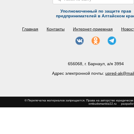
Уполномоченный по защите прав
предпринимателей в Алтайском кра
Главная
Контакты
Интернет-приемная
Новос
656068, г. Барнаул, а/я 3994
Адрес электронной почты:
upred-ak@mail
© Перепечатка материалов запрещается. Права на авторство юриди
ombudsmanbiz22.ru
разработ