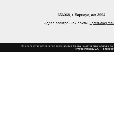
656068, г. Барнаул, а/я 3994
Адрес электронной почты:
upred-ak@mail
© Перепечатка материалов запрещается. Права на авторство юриди
ombudsmanbiz22.ru
разработ