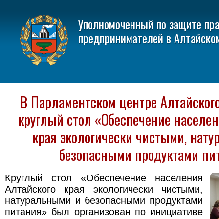
Уполномоченный по защите пр
предпринимателей в Алтайско
В Парламентском центре Алтайског
круглый стол «Обеспечение населен
края экологически чистыми, нат
безопасными продуктами пи
Круглый стол «Обеспечение населения
Алтайского края экологически чистыми,
натуральными и безопасными продуктами
питания» был организован по инициативе