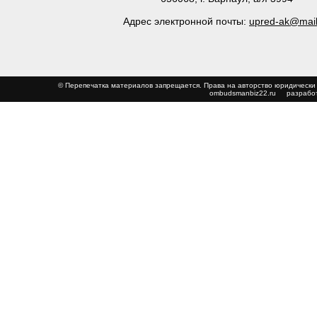
Адрес электронной почты:
upred-ak@mail
© Перепечатка материалов запрещается. Права на авторство юриди
ombudsmanbiz22.ru
разработ