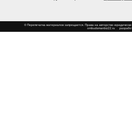
© Перепечатка материалов запрещается. Права на авторство юриди
ombudsmanbiz22.ru
разработ