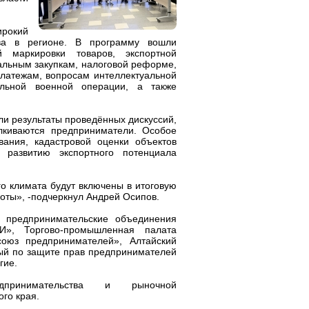
ирокий
тва в регионе. В программу вошли
й маркировки товаров, экспортной
альным закупкам, налоговой реформе,
платежам, вопросам интеллектуальной
альной военной операции, а также
и результаты проведённых дискуссий,
лкиваются предприниматели. Особое
ания, кадастровой оценки объектов
 развитию экспортного потенциала
о климата будут включены в итоговую
оты», -подчеркнул Андрей Осипов.
 предпринимательские объединения
», Торгово-промышленная палата
союз предпринимателей», Алтайский
ный по защите прав предпринимателей
гие.
ринимательства и рыночной
ого края.