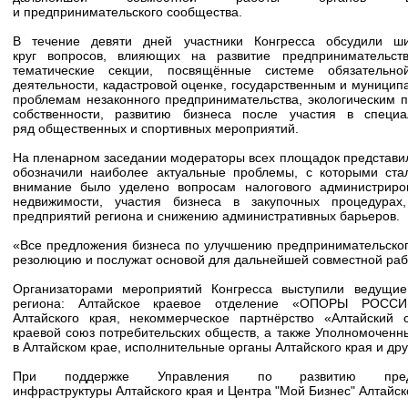
и предпринимательского сообщества.
В течение девяти дней участники Конгресса обсудили ш
круг вопросов, влияющих на развитие предпринимательс
тематические секции, посвящённые системе обязательно
деятельности, кадастровой оценке, государственным и муницип
проблемам незаконного предпринимательства, экологическим 
собственности, развитию бизнеса после участия в специ
ряд общественных и спортивных мероприятий.
На пленарном заседании модераторы всех площадок представил
обозначили наиболее актуальные проблемы, с которыми ста
внимание было уделено вопросам налогового администриров
недвижимости, участия бизнеса в закупочных процедурах,
предприятий региона и снижению административных барьеров.
«Все предложения бизнеса по улучшению предпринимательског
резолюцию и послужат основой для дальнейшей совместной раб
Организаторами мероприятий Конгресса выступили ведущие
региона: Алтайское краевое отделение «ОПОРЫ РОССИИ
Алтайского края, некоммерческое партнёрство «Алтайский 
краевой союз потребительских обществ, а также Уполномочен
в Алтайском крае, исполнительные органы Алтайского края и дру
При поддержке Управления по развитию предп
инфраструктуры Алтайского края и Центра "Мой Бизнес" Алтайск