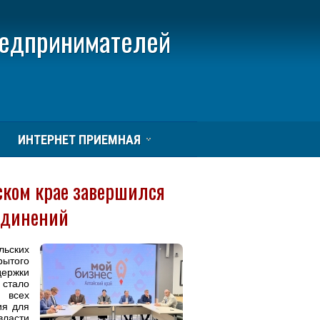
редпринимателей
ИНТЕРНЕТ ПРИЕМНАЯ
ском крае завершился
единений
льских
рытого
ржки
 стало
 всех
ия для
асти