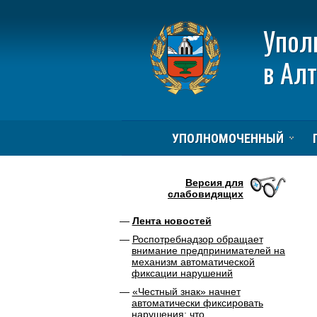
Упол
в Ал
УПОЛНОМОЧЕННЫЙ
Версия для
слабовидящих
Лента новостей
Роспотребнадзор обращает
внимание предпринимателей на
механизм автоматической
фиксации нарушений
«Честный знак» начнет
автоматически фиксировать
нарушения: что